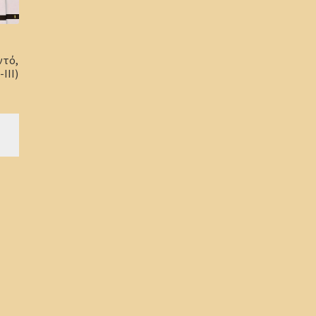
ντό,
-ΙΙΙ)