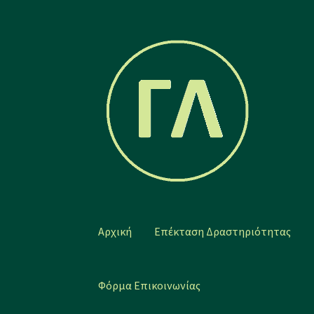
Απευθείας
Μετάβαση
μετάβαση
σε
στην
περιεχόμενο
πλοήγηση
Αρχική
Επέκταση Δραστηριότητας
Φόρμα Επικοινωνίας