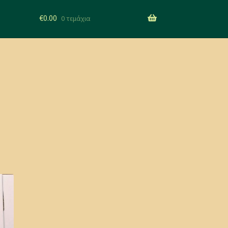
€
0.00
0 τεμάχια