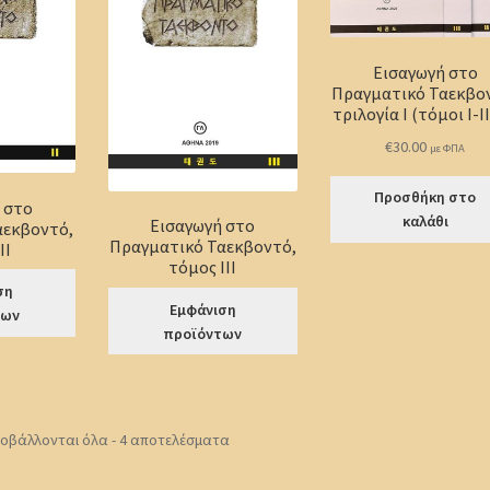
Εισαγωγή στο
Πραγματικό Ταεκβο
τριλογία Ι (τόμοι Ι-ΙΙ
€
30.00
με ΦΠΑ
Προσθήκη στο
 στο
καλάθι
Εισαγωγή στο
αεκβοντό,
Πραγματικό Ταεκβοντό,
ΙΙ
τόμος ΙΙΙ
ση
Εμφάνιση
των
προϊόντων
οβάλλονται όλα - 4 αποτελέσματα