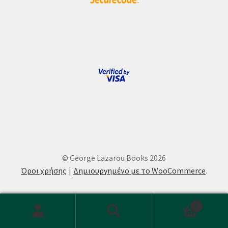
© George Lazarou Books 2026
Όροι χρήσης
Δημιουργημένο με το WooCommerce
.
0
Αναζήτηση
Αναζήτηση